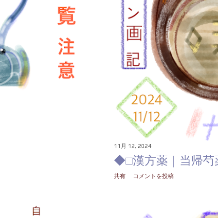
プスタジオ一択だねえ（た
◇ ■ ◀︎CLICK THANKS 💎
11月 12, 2024
◆□漢方薬｜当帰芍
共有
コメントを投稿