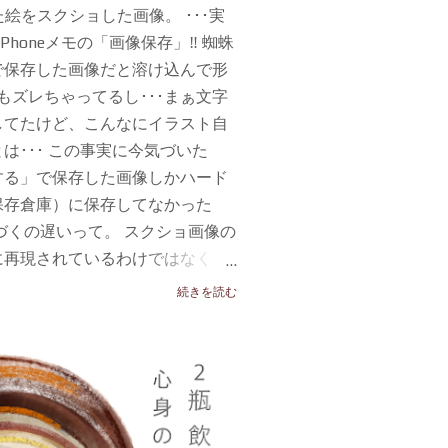
った絵をスクショした画像。 ･･･実
Phoneメモの「画像保存」‼️ 蜘蛛
で保存した画像だと溶け込んで形
もズレちゃってるし･･･まぁ文字
してたけど、こんなにイラスト自
は･･･ この事実に今気づいた
する」で保存した画像しかハード
保存倉庫）に保存してなかった
づくの遅いって。 スクショ画像の
再現されているわけではなく･･･
ハッキリしています。あと蜘蛛の
続きを読む
塗られているのがハッキリ分か
労が水の泡になったようで悔しい
しくて後で動画で撮ってみたり分
ようと思う。 読書「 どうでもい
oneメモを愛用していたし、ここ数年
、しばらくは絵を描くのはクリッ