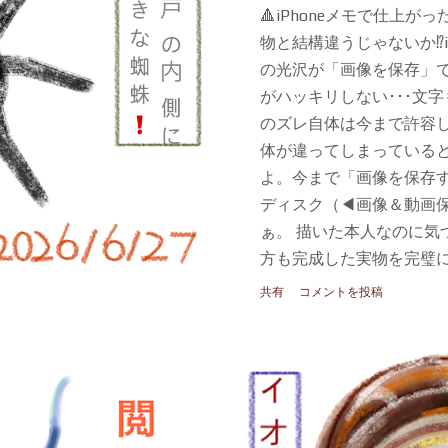
🔺iPhoneメモで仕上が
物と結構違うじゃないか⁉️i
の光沢が「画像を保存」
がハッキリしない･･･文字
のズレ自体は今まで許容
体が違ってしまっていると
よ。今まで「画像を保存
ディスク（◀︎画像＆動画
ぁ。 描いた本人なのに気
方も完成した実物を完璧に
もっと実物の絵は光沢が
共有
コメントを投稿
脚の先も実物の方が白く
る。頑張って表現した苦
からどうにか分かってほ
かってもらう方法を模索し
いよ 」 はぁー･･･iPh
の進化を喜んでいたけど