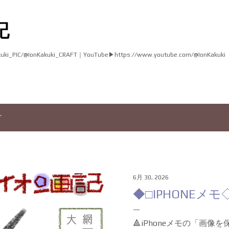
スキップしてメイン コンテンツに移動
記
akuki_PIC/@IonKakuki_CRAFT｜YouTube▶︎https://www.youtube.com/@IonKakuki
す
6月 30, 2026
◆□IPHONEメモ
🔺iPhoneメモの「画