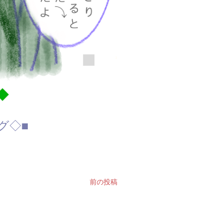
バグ◇■
前の投稿