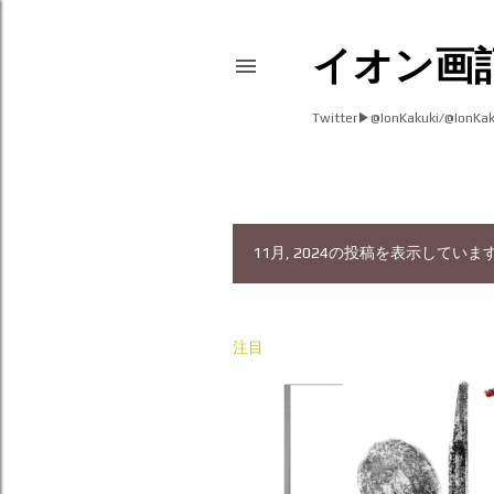
イオン画
Twitter▶︎@IonKakuki/@IonK
11月, 2024の投稿を表示していま
投
稿
注目