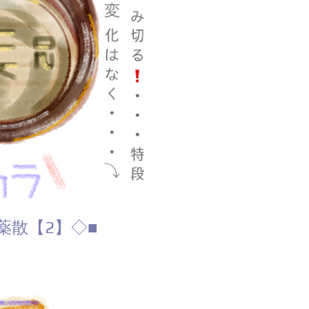
め息）。 ◆ □ ランキング参加中
薬散【2】◇■