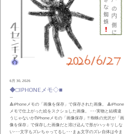
6月 30, 2026
◆□IPHONEメモ◇■
🔺iPhoneメモの「画像を保存」で保存された画像。 🔺iPhone
メモで仕上がった絵をスクショした画像。 ･･･実物と結構違
うじゃないか⁉️iPhoneメモの「画像保存」‼️ 蜘蛛の光沢が「画
像を保存」で保存した画像だと溶け込んで形がハッキリしな
い･･･文字もズレちゃってるし･･･まぁ文字のズレ自体は今ま