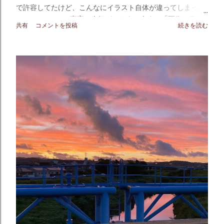
で許容してたけど、こんなにイラスト自体が違ってしまって
いるとは･･･ この事実に今気づいたよ。今まで「画像を保存
共有
コメントを投稿
続きを読む
する」で保存した画像しかハードディスク（◀︎画像＆動画保
存倉庫）に保存してなかったぁ。 描いた本人なのに気づくの
遅いって。 スクショ画像の方も完成した実物を完璧に再現さ
れているわけではなく･･･もっと実物の絵は光沢がハッキリ
しています。あと蜘蛛の脚の先も実物の方が白く塗られてい
るのがハッキリ分かる。頑張って表現した苦労が水の泡にな
ったようで悔しいからどうにか分かってほしくて後で動画で
撮ってみたり分かってもらう方法を模索しようと思う。 読書
「 どうでもいいよ 」 はぁー･･･iPhoneメモを愛用していた
し、ここ数年の進化を喜んでいたけど、しばらくは絵を描く
のはクリップスタジオ一択だねえ（ため息）。 ◆ □ ランキン
グ参加中 ◇ ■ ◀︎CLICK THANKS 💎