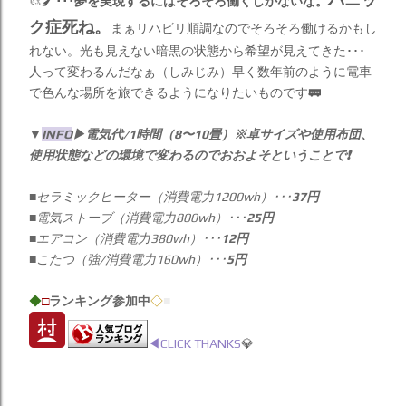
🎨🖌️
･･･夢を実現するにはそろそろ働くしかないな。
ク症死ね。
まぁリハビリ順調なのでそろそろ働けるかもし
れない。光も見えない暗黒の状態から希望が見えてきた･･･
人って変わるんだなぁ（しみじみ）早く数年前のように電車
で色んな場所を旅できるようになりたいものです🚃
▼
INFO
▶︎電気代/1時間（8〜10畳）※卓サイズや使用布団、
使用状態などの環境で変わるのでおおよそということで❗️
■セラミックヒーター（消費電力1200wh）･･･
37円
■電気ストーブ（消費電力800wh）･･･
25円
■エアコン（消費電力380wh）･･･
12円
■こたつ（強/消費電力160wh）･･･
5円
◆
□
ランキング参加中
◇
■
◀︎CLICK THANKS
💎