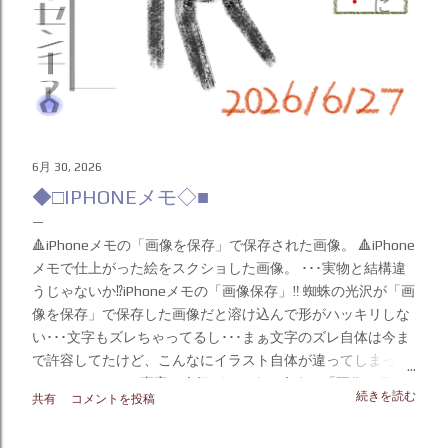
6月 30, 2026
◆□IPHONEメモ◇■
🔺iPhoneメモの「画像を保存」で保存された画像。 🔺iPhone
メモで仕上がった絵をスクショした画像。 ･･･実物と結構違
うじゃないか⁉️iPhoneメモの「画像保存」‼️ 蜘蛛の光沢が「画
像を保存」で保存した画像だと溶け込んで形がハッキリしな
い･･･文字もズレちゃってるし･･･まぁ文字のズレ自体は今ま
で許容してたけど、こんなにイラスト自体が違ってしまって
いるとは･･･ この事実に今気づいたよ。今まで「画像を保存
続きを読む
共有
コメントを投稿
する」で保存した画像しかハードディスク（◀︎画像＆動画保
存倉庫）に保存してなかったぁ。 描いた本人なのに気づくの