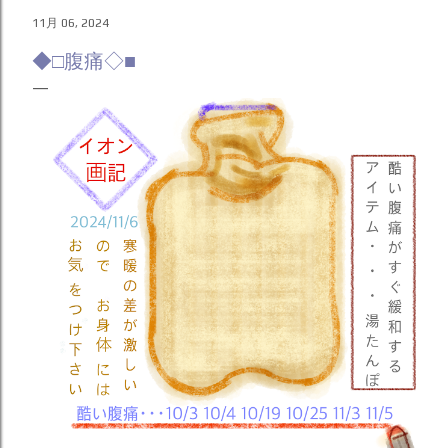
遅いって。 スクショ画像の方も完成した実物を完璧に再現さ
11月 06, 2024
れているわけではなく･･･もっと実物の絵は光沢がハッキリ
しています。あと蜘蛛の脚の先も実物の方が白く塗られてい
◆□腹痛◇■
るのがハッキリ分かる。頑張って表現した苦労が水の泡にな
ったようで悔しいからどうにか分かってほしくて後で動画で
撮ってみたり分かってもらう方法を模索しようと思う。 読書
「 どうでもいいよ 」 はぁー･･･iPhoneメモを愛用していた
し、ここ数年の進化を喜んでいたけど、しばらくは絵を描く
のはクリップスタジオ一択だねえ（ため息）。 ◆ □ ランキン
グ参加中 ◇ ■ ◀︎CLICK THANKS 💎