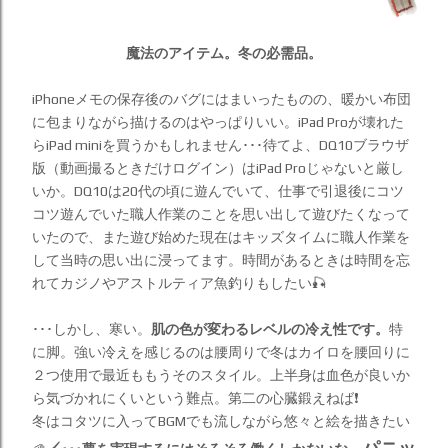
魔法のアイテム。冬の必需品。
iPhoneメモの保存後のバグにはまいったものの、暖かい布団
に包まりながら描けるのはやっぱりいい。iPad Proが壊れた
らiPad miniを買うかもしれません･･･待てよ、DQ10ブラウザ
版（動画撮るときだけログイン）はiPad Proじゃないと厳し
いか。DQ10は20代の頃に遊んでいて、仕事で引退後にコツ
コツ遊んでいた職人作業のことを思い出して遊びたくなって
いたので、また遊び始めた現在はキッズタイムに職人作業を
して当時の思い出に浸ってます。時間があるときは時間を忘
れてカジノやアストルティア魚釣りもしたい🎣
･･･しかし、寒い。
肌の色が変わるレベルの冷え性です。
特
に脚。強い冷えを感じるのは腰周りで冬はカイロを腰回りに
２つ使用で最近ももうそのスタイル。上半身は血色が良いか
ら気づかれにくいという難点。第二の心臓鍛えねば❗️
冬はコタツに入ってBGMでも流しながら悠々と絵を描きたい
パニッ