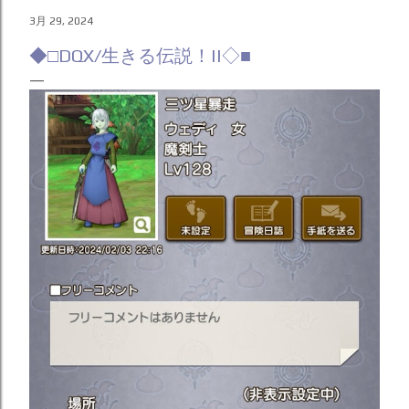
遅いって。 スクショ画像の方も完成した実物を完璧に再現さ
3月 29, 2024
れているわけではなく･･･もっと実物の絵は光沢がハッキリ
しています。あと蜘蛛の脚の先も実物の方が白く塗られてい
◆□DQX/生きる伝説！II◇■
るのがハッキリ分かる。頑張って表現した苦労が水の泡にな
ったようで悔しいからどうにか分かってほしくて後で動画で
撮ってみたり分かってもらう方法を模索しようと思う。 読書
「 どうでもいいよ 」 はぁー･･･iPhoneメモを愛用していた
し、ここ数年の進化を喜んでいたけど、しばらくは絵を描く
のはクリップスタジオ一択だねえ（ため息）。 ◆ □ ランキン
グ参加中 ◇ ■ ◀︎CLICK THANKS 💎