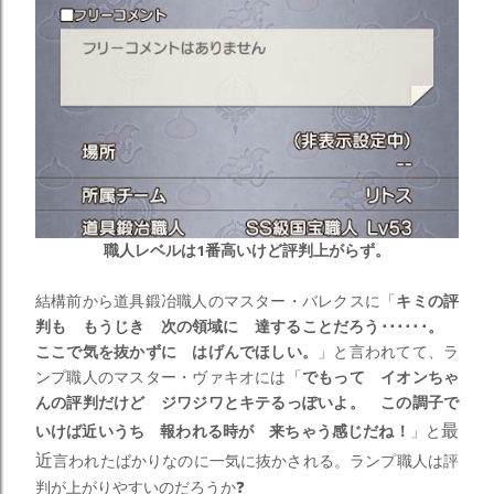
職人レベルは1番高いけど評判上がらず。
結構前から道具鍛冶職人のマスター・バレクスに「
キミの評
判も もうじき 次の領域に 達することだろう･･････。
ここで気を抜かずに はげんでほしい。
」と言われてて、ラ
ンプ職人のマスター・ヴァキオには「
でもって イオンちゃ
んの評判だけど ジワジワとキテるっぽいよ。 この調子で
最
いけば近いうち 報われる時が 来ちゃう感じだね！
」と
近
言われたばかりなのに一気に抜かされる。ランプ職人は評
判が上がりやすいのだろうか❓