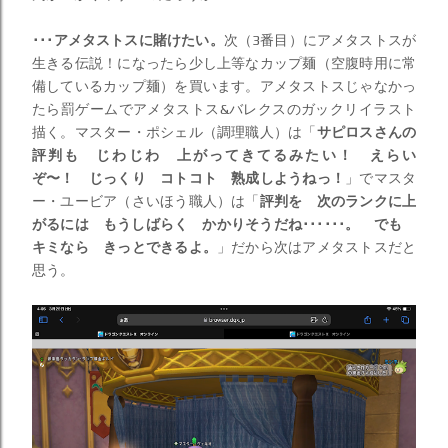
･･･アメタストスに賭けたい。
次（3番目）にアメタストスが
生きる伝説！になったら少し上等なカップ麺（空腹時用に常
備しているカップ麺）を買います。アメタストスじゃなかっ
たら罰ゲームでアメタストス&バレクスのガックリイラスト
描く。マスター・ポシェル（調理職人）は「
サピロスさんの
評判も じわじわ 上がってきてるみたい！ えらい
ぞ〜！ じっくり コトコト 熟成しようねっ！
」でマスタ
ー・ユービア（さいほう職人）は「
評判を 次のランクに上
がるには もうしばらく かかりそうだね･･････。 でも
キミなら きっとできるよ。
」だから次はアメタストスだと
思う。