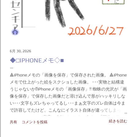
6月 30, 2026
◆□IPHONEメモ◇■
🔺iPhoneメモの「画像を保存」で保存された画像。 🔺iPhone
メモで仕上がった絵をスクショした画像。 ･･･実物と結構違
うじゃないか⁉️iPhoneメモの「画像保存」‼️ 蜘蛛の光沢が「画
像を保存」で保存した画像だと溶け込んで形がハッキリしな
い･･･文字もズレちゃってるし･･･まぁ文字のズレ自体は今ま
で許容してたけど、こんなにイラスト自体が違ってしまって
いるとは･･･ この事実に今気づいたよ。今まで「画像を保存
続きを読む
共有
コメントを投稿
する」で保存した画像しかハードディスク（◀︎画像＆動画保
存倉庫）に保存してなかったぁ。 描いた本人なのに気づくの