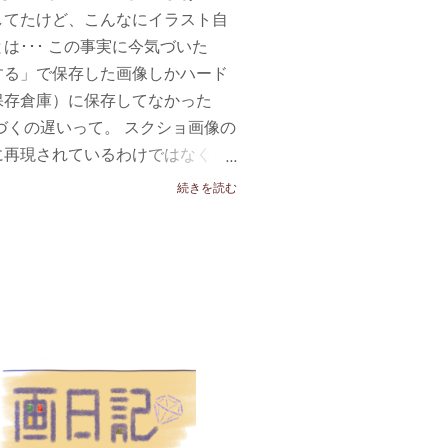
してたけど、こんなにイラスト自
は･･･ この事実に今気づいた
する」で保存した画像しかハード
保存倉庫）に保存してなかった
づくの遅いって。 スクショ画像の
再現されているわけではなく･･･
ハッキリしています。あと蜘蛛の
続きを読む
塗られているのがハッキリ分か
労が水の泡になったようで悔しい
しくて後で動画で撮ってみたり分
ようと思う。 読書「 どうでもい
oneメモを愛用していたし、ここ数年
、しばらくは絵を描くのはクリッ
め息）。 ◆ □ ランキング参加中