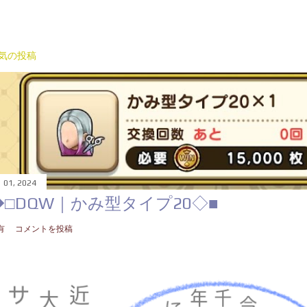
気の投稿
 01, 2024
◆□DQW｜かみ型タイプ20◇■
有
コメントを投稿