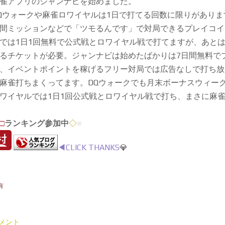
雀アプリのジャンナビを始めました。
Qウォークや麻雀ロワイヤルは1日で打てる回数に限りがありま
間ミッションなどで「ツモるんです」で対局できるプレイコイ
では1日1回無料で公式戦とロワイヤル戦で打てますが、あと
るチケットが必要。ジャンナビは始めたばかりは7日間無料で
、イベントポイントを稼げるフリー対局では広告なしで打ち放題
麻雀打ちまくってます。DQウォークでも月末ボーナスウィー
ワイヤルでは1日1回公式戦とロワイヤル戦で打ち、まさに麻
□
ランキング参加中
◇
■
◀︎CLICK THANKS
💎
有
メント