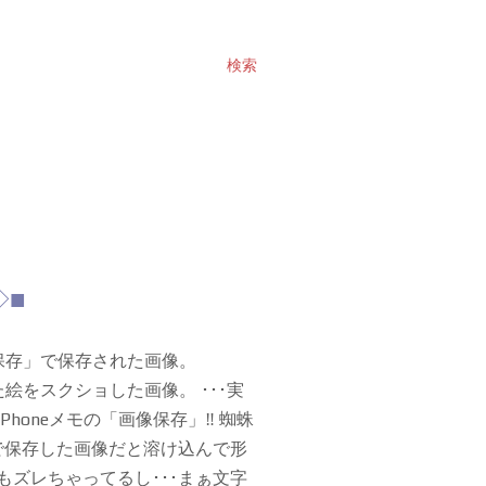
検索
◇■
像を保存」で保存された画像。
った絵をスクショした画像。 ･･･実
Phoneメモの「画像保存」‼️ 蜘蛛
で保存した画像だと溶け込んで形
もズレちゃってるし･･･まぁ文字