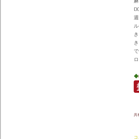
麻
D
週
ル
き
き
で
ロ
◆
共
コ