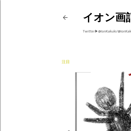
イオン画
Twitter▶︎@IonKakuki/@IonK
注目