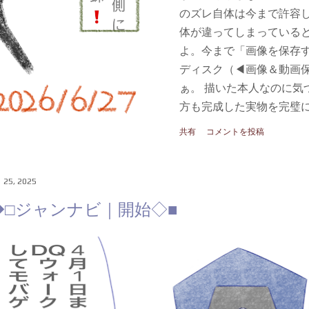
のズレ自体は今まで許容
体が違ってしまっていると
よ。今まで「画像を保存
ディスク（◀︎画像＆動画
ぁ。 描いた本人なのに気
方も完成した実物を完璧に
もっと実物の絵は光沢が
共有
コメントを投稿
脚の先も実物の方が白く
る。頑張って表現した苦
からどうにか分かってほ
 25, 2025
かってもらう方法を模索し
◆□ジャンナビ｜開始◇■
いよ 」 はぁー･･･iPh
の進化を喜んでいたけど
プスタジオ一択だねえ（た
◇ ■ ◀︎CLICK THANKS 💎