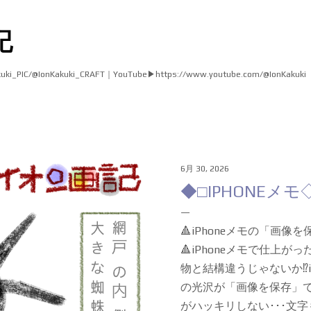
スキップしてメイン コンテンツに移動
記
akuki_PIC/@IonKakuki_CRAFT｜YouTube▶︎https://www.youtube.com/@IonKakuki
6月 30, 2026
◆□IPHONEメモ
🔺iPhoneメモの「画
🔺iPhoneメモで仕上が
物と結構違うじゃないか⁉️i
の光沢が「画像を保存」
がハッキリしない･･･文字